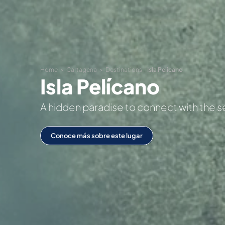
Home
Cartagena
Destinations
Isla Pelícano
Isla Pelícano
A hidden paradise to connect with the s
Conoce más sobre este lugar