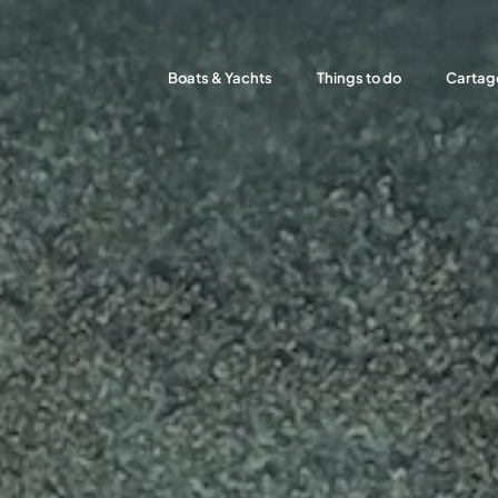
Boats & Yachts
Things to do
Cartag