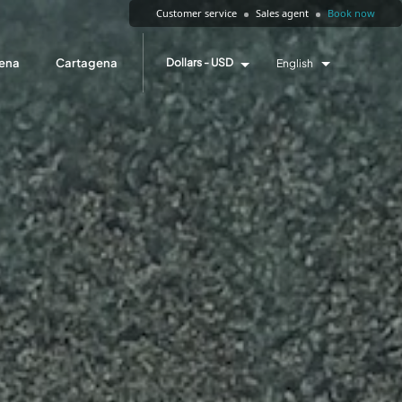
Customer service
Sales agent
Book now
ena
Cartagena
Dollars - USD
English