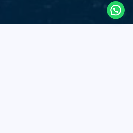
Descubre Cartagena, las Islas del Rosario, Playa
Blanca, Barú, Playa Azul y, en Santa Marta, el Parque
Tayrona, El Rodadero y las playas más
espectaculares del Caribe.
Navega por aguas cristalinas bajo un cielo pintado de
cálidos colores y explora calas escondidas que
pocos han visto. En
Boats4U
, transformamos el
alquiler de
botes y yates
en
experiencias únicas e
inolvidables.
Qué hacer en Cartagena? Alquila un bote en uno