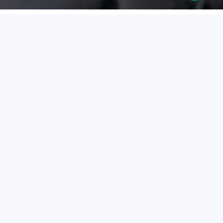
Acerca de Cartagena
Cartagena de Indias, ubicada en la costa caribeña de
Colombia, es una ciudad que fusiona con maestría su rica
historia con la vitalidad de la vida moderna. Con sus calles
empedradas, murallas centenarias y vibrante cultura,
Cartagena se erige como un destino turístico fascinante
que cautiva a visitantes de todo el mundo.
La historia de Cartagena se remonta a la época
precolombina, cuando la región estaba habitada por los
indígenas Caribes. Sin embargo, fue en el siglo XVI cuando
la ciudad cobró importancia, convirtiéndose en un próspero
puerto comercial y fortaleza estratégica para el Imperio
Español. La construcción de las imponentes murallas
comenzó en el siglo XVII para proteger la ciudad de los
constantes ataques de piratas y corsarios.
Cartagena también fue un punto crucial durante la época
de la esclavitud, siendo uno de los principales puertos de
llegada de esclavos africanos en América Latina. Esta
historia compleja ha dejado una huella indeleble en la